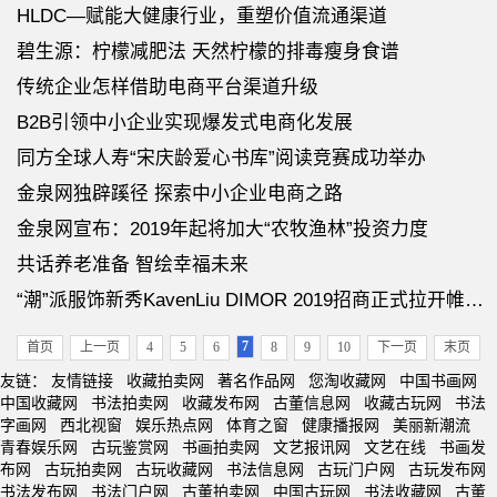
HLDC—赋能大健康行业，重塑价值流通渠道
碧生源：柠檬减肥法 天然柠檬的排毒瘦身食谱
传统企业怎样借助电商平台渠道升级
B2B引领中小企业实现爆发式电商化发展
同方全球人寿“宋庆龄爱心书库”阅读竞赛成功举办
金泉网独辟蹊径 探索中小企业电商之路
金泉网宣布：2019年起将加大“农牧渔林”投资力度
共话养老准备 智绘幸福未来
“潮”派服饰新秀KavenLiu DIMOR 2019招商正式拉开帷幕！
7
首页
上一页
4
5
6
8
9
10
下一页
末页
友链：
友情链接
收藏拍卖网
著名作品网
您淘收藏网
中国书画网
中国收藏网
书法拍卖网
收藏发布网
古董信息网
收藏古玩网
书法
字画网
西北视窗
娱乐热点网
体育之窗
健康播报网
美丽新潮流
青春娱乐网
古玩鉴赏网
书画拍卖网
文艺报讯网
文艺在线
书画发
布网
古玩拍卖网
古玩收藏网
书法信息网
古玩门户网
古玩发布网
书法发布网
书法门户网
古董拍卖网
中国古玩网
书法收藏网
古董